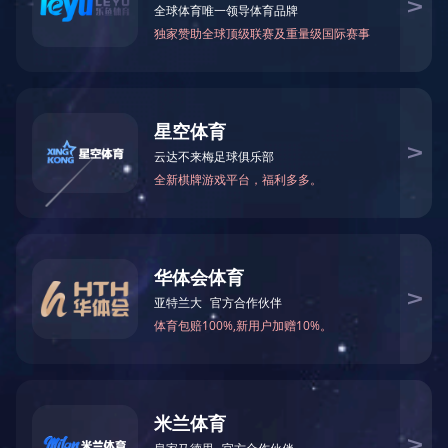
开云足球体育（
【五
其他制品
当前，世界
无纺布
满怀信心，步履
作为集团公司