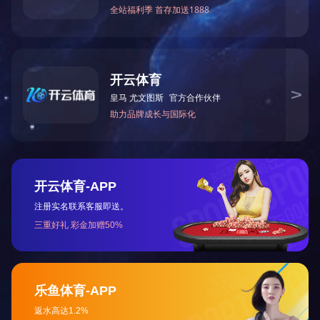
脚步。可是这失去的
块金子，原本同舟共
人类道德进步为零。
没有真正的爱情？小
伊。因为，爱，是一
一劳永逸所能解决的
慢适应。
《北京文学》的每一
也是文学界难得的一
灵；每当心里空虚百
图书资源整合，新规
迷人的魅力，需要更