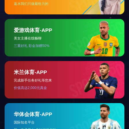
有了更多的圆满，想
一本好书会爱不释手
鼓起勇气，磕磕巴巴
祝《北京文学》篇篇
上一篇：
我有一个梦
下一篇：
书写太行山
关闭
版权所有 © 开云足球体育（中国）官方网站 电话：0391-6701389 传
真:0391-6701331
邮箱：jymybgs@163.com 地址：河南省济源市克井镇 备案号：