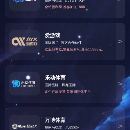
煤炭
电 话：0391-6701389
传 真：0391-6701331
邮 编：459001
邮 箱：jymybgs@163.com
销售电话：0391-6701315
地 址：河南省济源市克井镇