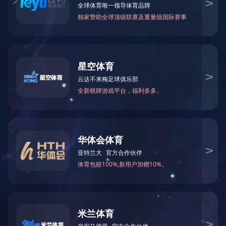
开云足球体育（
其他制品
无纺布